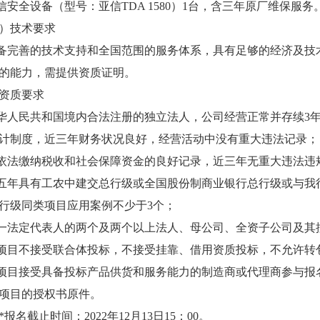
亚信安全设备（型号：亚信TDA 1580）1台，含三年原厂维保服务
）技术要求
具备完善的技术支持和全国范围的服务体系，具有足够的经济及
的能力，需提供资质证明。
资质要求
中华人民共和国境内合法注册的独立法人，公司经营正常并存续3
计制度，近三年财务状况良好，经营活动中没有重大违法记录；
有依法缴纳税收和社会保障资金的良好记录，近三年无重大违法违
近五年具有工农中建交总行级或全国股份制商业银行总行级或与我
行级同类项目应用案例不少于3个；
同一法定代表人的两个及两个以上法人、母公司、全资子公司及
本项目不接受联合体投标，不接受挂靠、借用资质投标，不允许转
本项目接受具备投标产品供货和服务能力的制造商或代理商参与
项目的授权书原件。
*报名截止时间：2022年12月13日15：00。