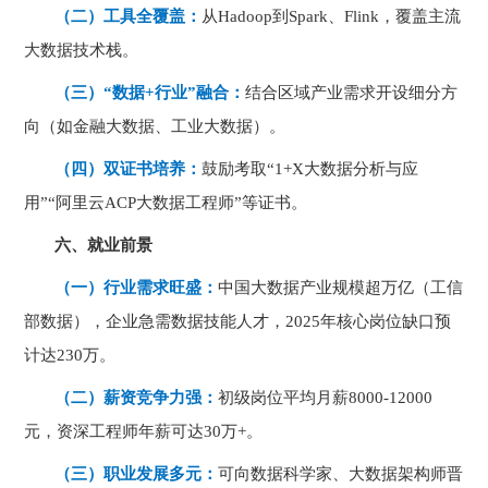
（二）工具全覆盖：
从
Hadoop
到
Spark
、
Flink
，覆盖主流
大数据技术栈。
（三）“数据
+
行业”融合：
结合区域产业需求开设细分方
向（如金融大数据、工业大数据）。
（四）双证书培养：
鼓励考取“
1+X
大数据分析与应
用”“阿里云
ACP
大数据工程师”等证书。
六、就业前景
（一）行业需求旺盛：
中国大数据产业规模超万亿（工信
部数据），企业急需数据技能人才，
2025
年核心岗位缺口预
计达
230
万。
（二）薪资竞争力强：
初级岗位平均月薪
8000-12000
元，资深工程师年薪可达
30
万
+
。
（三）职业发展多元：
可向数据科学家、大数据架构师晋