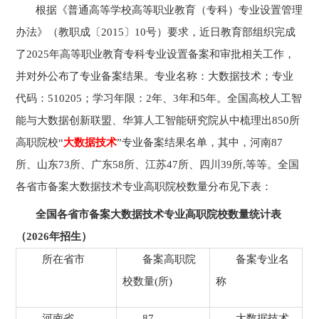
根据《普通高等学校高等职业教育（专科）专业设置管理
办法》（教职成〔
2015
〕
10
号）要求，近日教育部组织完成
了
2025
年高等职业教育专科专业设置备案和审批相关工作，
并对外公布了专业备案结果。专业名称：大数据技术；专业
代码：
510205
；学习年限：
2
年、
3
年和
5
年。全国高校人工智
能与大数据创新联盟、华算人工智能研究院从中梳理出
850
所
高职院校
“
大数据技术
”
专业备案结果名单，其中，河南
87
所、山东
73
所、广东
58
所、江苏
47
所、四川
39
所
,
等等。全国
各省市备案大数据技术专业高职院校数量分布见下表：
全国各省市备案大数据技术专业高职院校数量统计表
（
2026
年招生）
所在省市
备案高职院
备案专业名
校数量
(
所
)
称
河南省
87
大数据技术