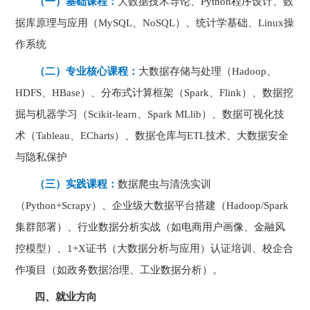
（一）基础课程：
大数据技术导论、
Python
程序设计、数
据库原理与应用（
MySQL
、
NoSQL
）、统计学基础、
Linux
操
作系统
（二）专业核心课程：
大数据存储与处理（
Hadoop
、
HDFS
、
HBase
）、分布式计算框架（
Spark
、
Flink
）、数据挖
掘与机器学习（
Scikit-learn
、
Spark MLlib
）、数据可视化技
术（
Tableau
、
ECharts
）、数据仓库与
ETL
技术、大数据安全
与隐私保护
（三）实践课程：
数据爬虫与清洗实训
（
Python+Scrapy
）、企业级大数据平台搭建（
Hadoop/Spark
集群部署）、行业数据分析实战（如电商用户画像、金融风
控模型）、
1+X
证书
（大数据分析与应用）认证培训、校企合
作项目（如
政务数据治理
、工业数据分析）。
四、就业方向