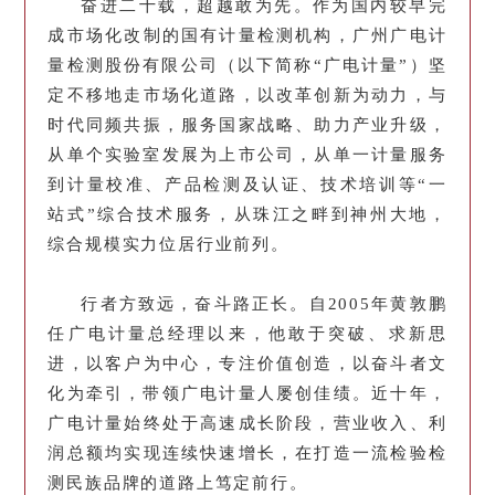
奋进二十载，超越敢为先。
作为国内
较早完
成市场化改制的国有计量检测机
构，广州广电计
量检测股份有限公司（以
下简称“广电计量”）坚
定不移地走市场
化道路，以改革创新为动力，与
时代同频
共振，服务国家战略、助力产业升级，
从
单个实验室发展为上市公司，从单一计量
服务
到计量校准、产品检测及认证、技术
培
训等“一
站式”综合技术服务，从珠江
之畔到神州大地，
综合规模实力位居行业
前列。
行者方致远，奋斗路正长。自2005年
黄敦鹏
任广电计量总经理以来，他敢于突
破、求新思
进，以客户为中心，专注价值
创造，以奋斗者文
化为牵引，带领广电计
量人屡创佳绩。
近十年，
广电计量始终处
于高速成长阶段，营业收入、利
润总额均
实现连续快速增长，在打造一流检验检
测
民族品牌的道路上笃定前行。